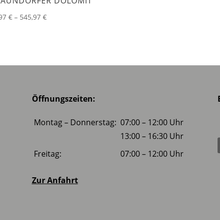
RAUNDORFER DOLOMIT
Preisspanne:
,97
€
–
545,97
€
485,97 €
bis
545,97 €
Öffnungszeiten:
Montag – Donnerstag:
07:00 – 12:00 Uhr
13:00 – 16:30 Uhr
Freitag:
07:00 – 12:00 Uhr
Zur Anfahrt