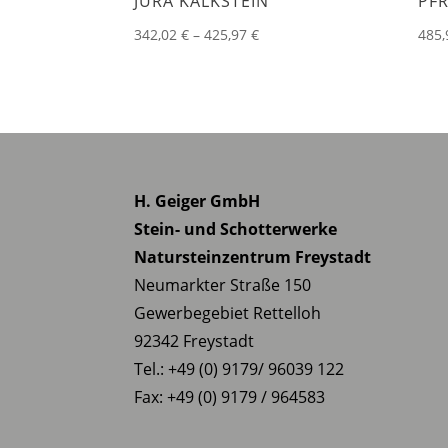
JURA KALKSTEIN
PF
Preisspanne:
342,02
€
–
425,97
€
485
342,02 €
bis
425,97 €
H. Geiger GmbH
Stein- und Schotterwerke
Natursteinzentrum Freystadt
Neumarkter Straße 150
Gewerbegebiet Rettelloh
92342 Freystadt
Tel.: +49 (0) 9179/ 96039 122
Fax: +49 (0) 9179 / 964583