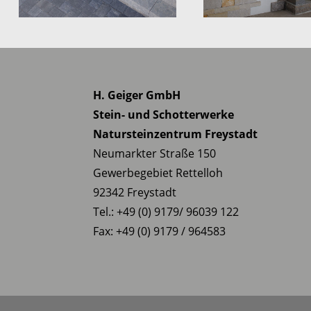
H. Geiger GmbH
Stein- und Schotterwerke
Natursteinzentrum Freystadt
Neumarkter Straße 150
Gewerbegebiet Rettelloh
92342 Freystadt
Tel.: +49 (0) 9179/ 96039 122
Fax: +49 (0) 9179 / 964583